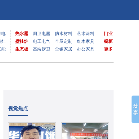
家电
热水器
厨卫电器
防水材料
艺术涂料
门业
成灶
壁挂炉
电工电气
全屋定制
红木家具
橱柜
气能
生态板
高端厨卫
全铝家居
办公家具
更多
视觉焦点