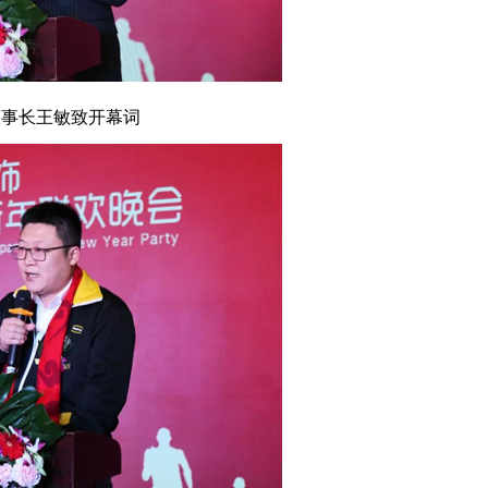
长王敏致开幕词