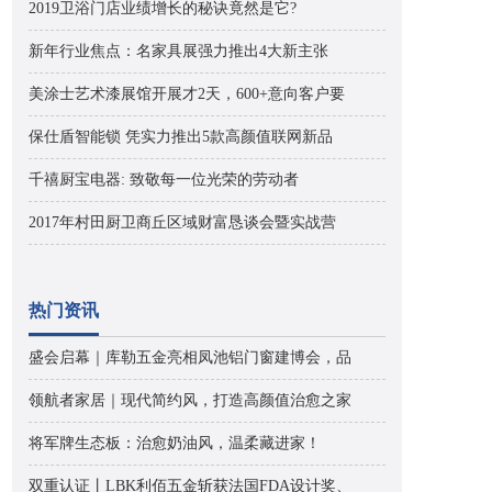
2019卫浴门店业绩增长的秘诀竟然是它?
新年行业焦点：名家具展强力推出4大新主张
美涂士艺术漆展馆开展才2天，600+意向客户要
保仕盾智能锁 凭实力推出5款高颜值联网新品
千禧厨宝电器: 致敬每一位光荣的劳动者
2017年村田厨卫商丘区域财富恳谈会暨实战营
热门资讯
盛会启幕｜库勒五金亮相凤池铝门窗建博会，品
领航者家居｜现代简约风，打造高颜值治愈之家
将军牌生态板：治愈奶油风，温柔藏进家！
双重认证丨LBK利佰五金斩获法国FDA设计奖、