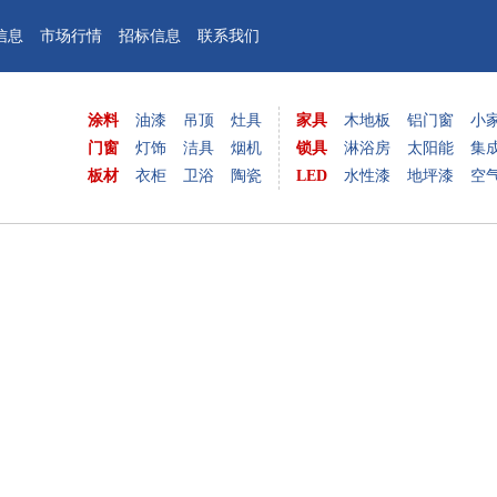
信息
市场行情
招标信息
联系我们
涂料
油漆
吊顶
灶具
家具
木地板
铝门窗
小
门窗
灯饰
洁具
烟机
锁具
淋浴房
太阳能
集
板材
衣柜
卫浴
陶瓷
LED
水性漆
地坪漆
空