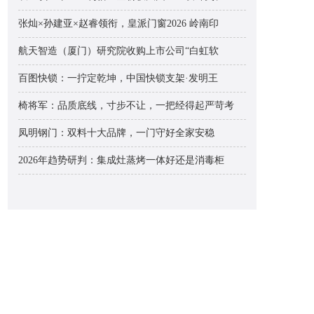
张灿×孙建亚×赵睿领衔，皇派门窗2026 岭南印
航天智造（厦门）研究院收购上市公司“白虹软
百图快锁：一拧定乾坤，中国快锁支架·发明王
椅将军：品质底线，寸步不让，一把经得起严苛考
凤明钢门：双料十大品牌，一门守好全家安稳
2026年趋势研判：集成灶蒸烤一体好还是消毒柜