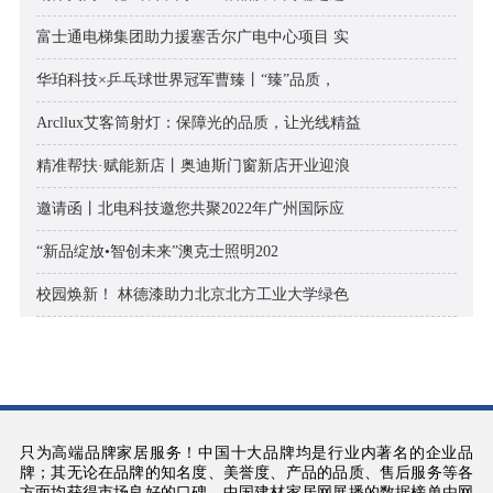
富士通电梯集团助力援塞舌尔广电中心项目 实
华珀科技×乒乓球世界冠军曹臻丨“臻”品质，
Arcllux艾客筒射灯：保障光的品质，让光线精益
精准帮扶·赋能新店丨奥迪斯门窗新店开业迎浪
邀请函丨北电科技邀您共聚2022年广州国际应
“新品绽放•智创未来”澳克士照明202
校园焕新！ 林德漆助力北京北方工业大学绿色
只为高端品牌家居服务！中国十大品牌均是行业内著名的企业品
牌；其无论在品牌的知名度、美誉度、产品的品质、售后服务等各
方面均获得市场良好的口碑。中国建材家居网展播的数据榜单由网